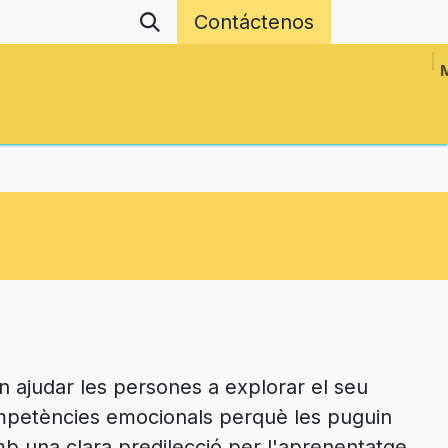
Contáctenos
Revistas
Eventos
Proyectos en Red
 ajudar les persones a explorar el seu
mpetències emocionals perquè les puguin
mb una clara predilecció per l'aprenentatge