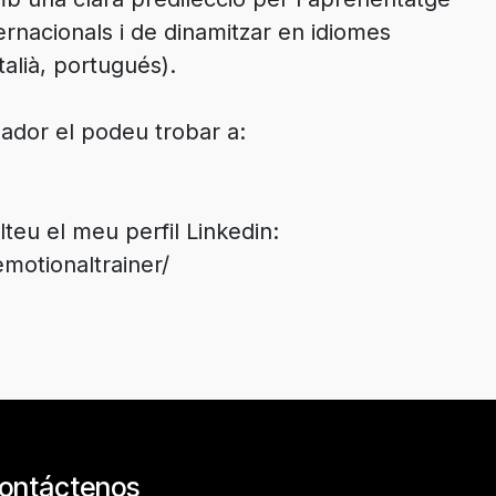
rnacionals i de dinamitzar en idiomes
talià, portugués).
mador el podeu trobar a:
teu el meu perfil Linkedin:
ontáctenos