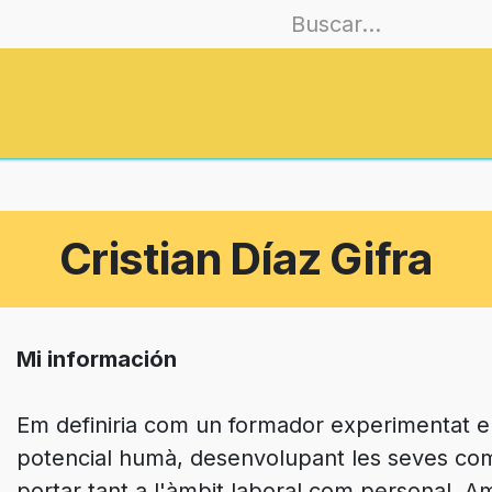
Asociarse
Formación
EmoCiudades
Cristian Díaz Gifra
Mi información
Em definiria com un formador experimentat en
potencial humà, desenvolupant les seves co
portar tant a l'àmbit laboral com personal. A