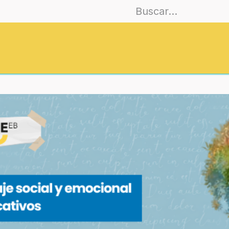
Asociarse
Formación
EmoCiudades