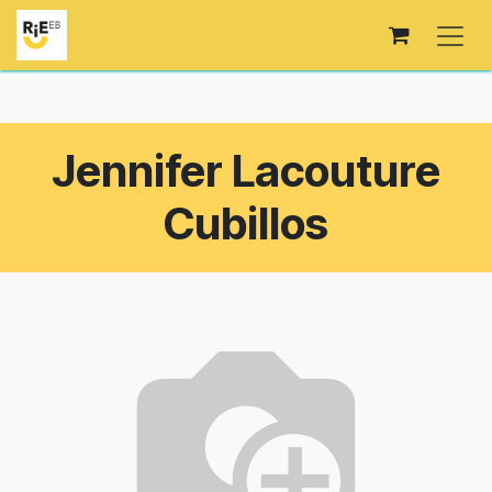
Ir al contenido
Jennifer Lacouture
Cubillos