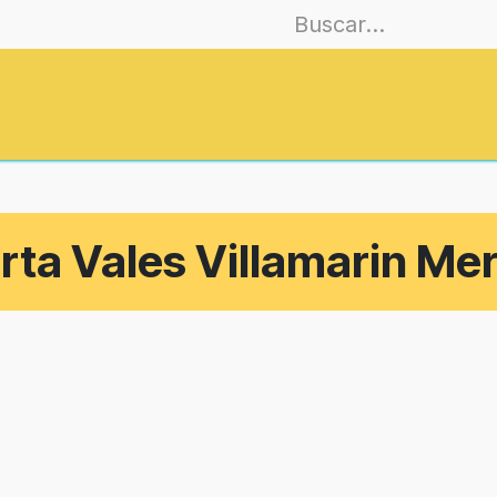
Asociarse
Formación
EmoCiudades
ta Vales Villamarin Me