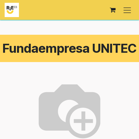
Passa al contenuto
Fundaempresa UNITEC