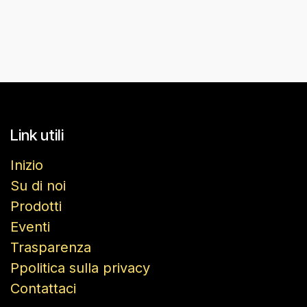
Link utili
Inizio
Su di noi
Prodotti
Eventi
Trasparenza
Ppolitica sulla privacy
Contattaci