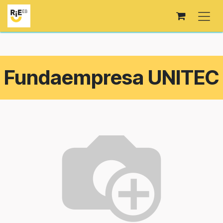
Skip to Content
Fundaempresa UNITEC