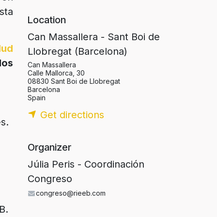
sta
Location
Can Massallera - Sant Boi de
lud
Llobregat (Barcelona)
los
Can Massallera
Calle Mallorca, 30
08830 Sant Boi de Llobregat
Barcelona
Spain
Get directions
s.
Organizer
Júlia Peris - Coordinación
Congreso
congreso@rieeb.com
B.