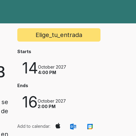
Elige_tu_entrada
Starts
14
B
October 2027
4:00 PM
Ends
16
 se
October 2027
2:00 PM
 de
Add to calendar:
 en