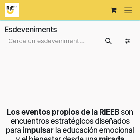
Skip to Content
Esdeveniments
Los eventos propios de la RIEEB
son
encuentros estratégicos diseñados
para
impulsar
la educación emocional
y el bienestar desde una
mirada