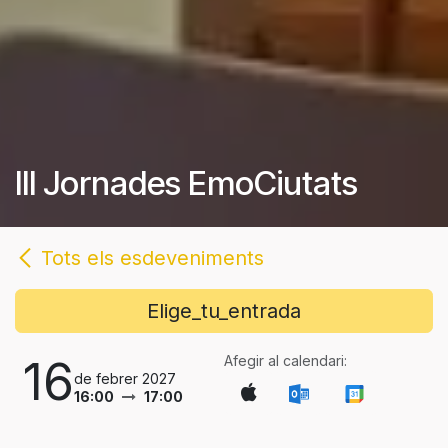
III Jornades EmoCiutats
Tots els esdeveniments
Elige_tu_entrada
Afegir al calendari:
16
de febrer 2027
16:00
17:00