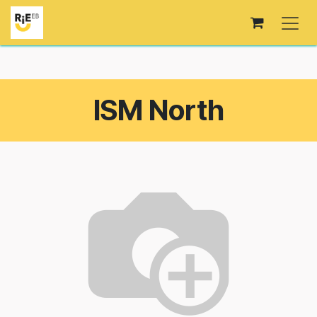
Passa al contenuto
ISM North