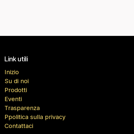
Link utili
Inizio
Su di noi
Prodotti
Eventi
Trasparenza
Ppolitica sulla privacy
Contattaci