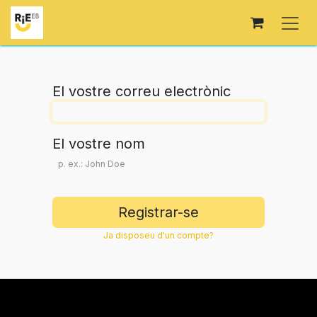
Skip to Content
El vostre correu electrònic
El vostre nom
Registrar-se
Ja disposeu d'un compte?